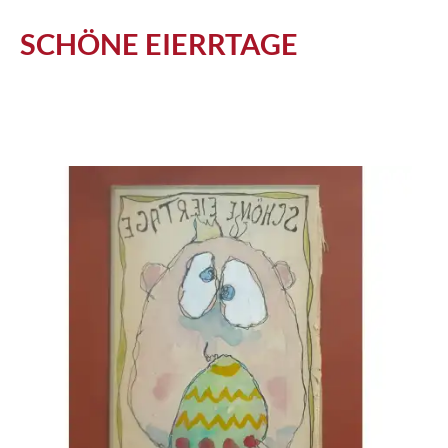
Atelier
SCHÖNE EIERRTAGE
Katalog
Vita
News
Kontakt
follow
me