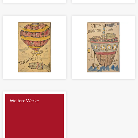
DAS PFAND
IMMER AUF'M SPRUNG (2)
Zeichnung 35 x 21cm
Zeichnung 29 x 16cm
LUFTFRACHT
ES GEHT EIN SCHIFF NACH
Zeichnung 22 x 14cm
NIRGENDWO
Zeichnung 22 x 14cm
Weitere Werke