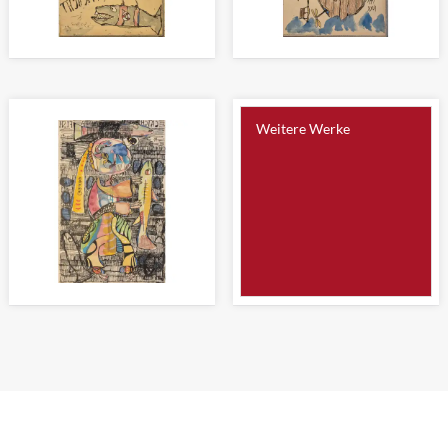
LUFTFRACHT
ES GEHT EIN SCHIFF NACH
Zeichnung 22 x 14cm
NIRGENDWO
Zeichnung 22 x 14cm
Weitere Werke
CATCH A FISH
Zeichnung 31 x 20cm