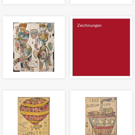
DARUM SAGEN WIR: AUF
DIE HEILIGEN VIER KÖNIGE
WIEDERSEH'N
Malerei 120 x 100cm
Malerei 120 x 100cm
Zeichnungen
WANDERER ZWISCHEN DEN
WELTEN
Malerei 120 x 100cm