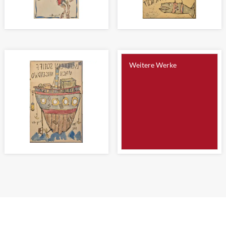
IMMER AUF'M SPRUNG (2)
LUFTFRACHT
Zeichnung 29 x 16cm
Zeichnung 22 x 14cm
Weitere Werke
ES GEHT EIN SCHIFF NACH
NIRGENDWO
Zeichnung 22 x 14cm