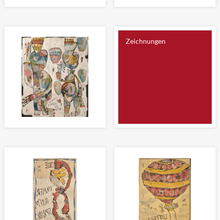
DARUM SAGEN WIR: AUF
DIE HEILIGEN VIER KÖNIGE
WIEDERSEH'N
Malerei 120 x 100cm
Malerei 120 x 100cm
Zeichnungen
WANDERER ZWISCHEN DEN
WELTEN
Malerei 120 x 100cm