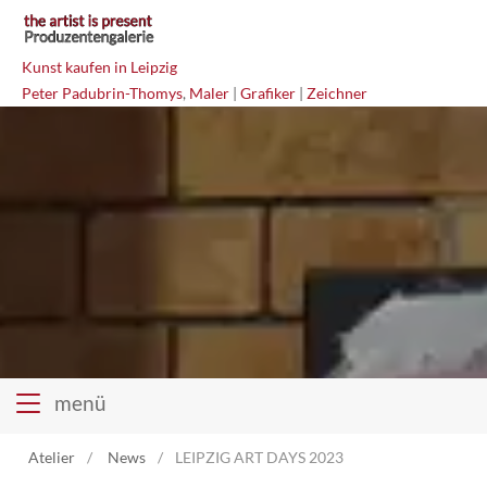
Kunst kaufen in Leipzig
Peter Padubrin-Thomys
,
Maler
|
Grafiker
|
Zeichner
menü
Atelier
News
LEIPZIG ART DAYS 2023