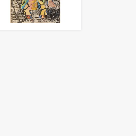
CH A FISH
chnung 31 x 20cm