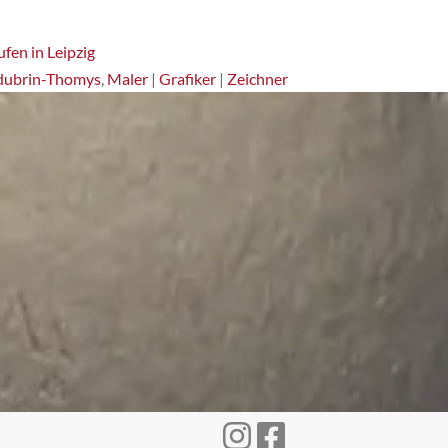
fen in Leipzig
dubrin-Thomys
,
Maler
|
Grafiker
|
Zeichner