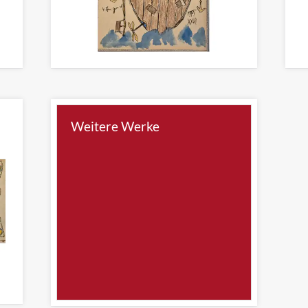
ES GEHT EIN SCHIFF NACH NIRGENDWO
CAT
Zeichnung 22 x 14cm
Zei
Weitere Werke