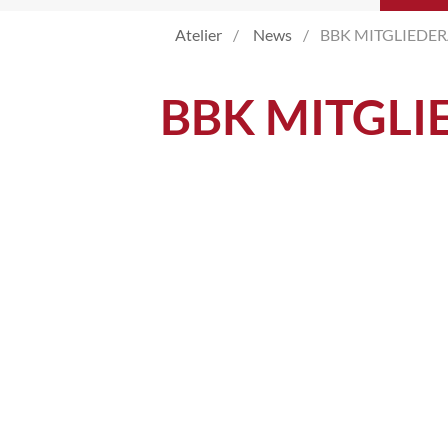
Atelier
Atelier
News
BBK MITGLIEDE
Katalog
BBK MITGLI
Vita
News
Kontakt
follow
me