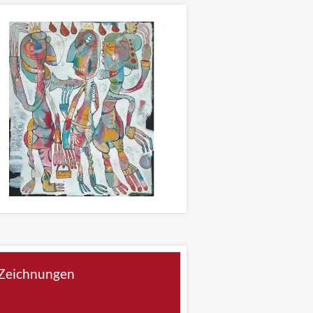
RUM SAGEN WIR: AUF WIEDERSEH'N
erei 120 x 100cm
Zeichnungen