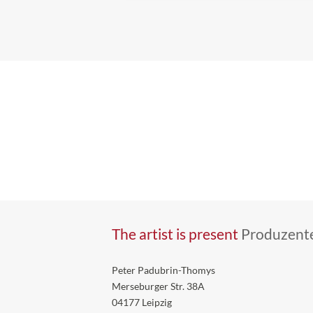
JUNGES FISCHSTÄBCHEN
Zeichnung 21 x 45cm
The artist is present
Produzente
Peter Padubrin-Thomys
Merseburger Str. 38A
04177 Leipzig