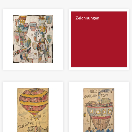
DARUM SAGEN WIR: AUF
DIE HEILIGEN VIER KÖNIGE
WIEDERSEH'N
Malerei 120 x 100cm
Malerei 120 x 100cm
Zeichnungen
WANDERER ZWISCHEN DEN
WELTEN
Malerei 120 x 100cm