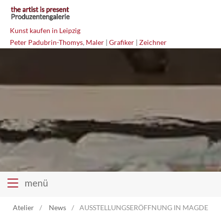
Kunst kaufen in Leipzig
Peter Padubrin-Thomys
,
Maler
|
Grafiker
|
Zeichner
menü
Atelier
Atelier
News
AUSSTELLUNGSERÖFFNUNG IN MAGDEBU