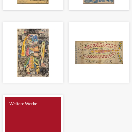
LUFTFRACHT
ES GEHT EIN SCHIFF NACH
Zeichnung 22 x 14cm
NIRGENDWO
Zeichnung 22 x 14cm
CATCH A FISH
JUNGES FISCHSTÄBCHEN
Zeichnung 31 x 20cm
Zeichnung 21 x 45cm
Weitere Werke