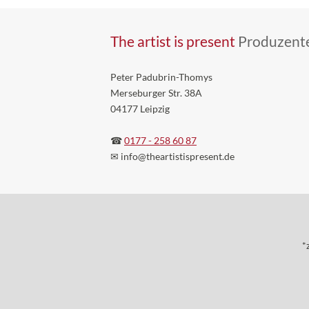
The artist is present
Produzente
Peter Padubrin-Thomys
Merseburger Str. 38A
04177 Leipzig
☎
0177 - 258 60 87
✉ info
@theartistispresent
.de
*