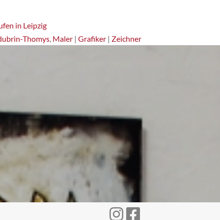
fen in Leipzig
dubrin-Thomys
,
Maler
|
Grafiker
|
Zeichner