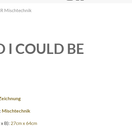
 Mischtechnik
 I COULD BE
Zeichnung
:
Mischtechnik
x B):
27cm x 64cm