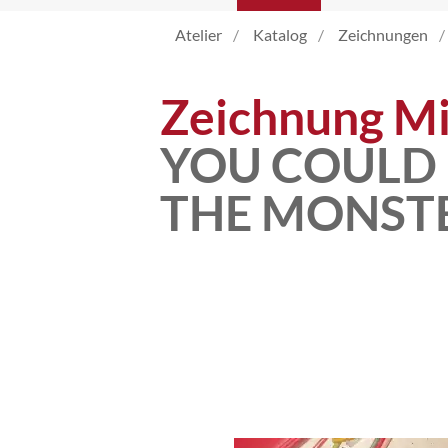
Atelier
Katalog
Zeichnungen
Katalog
Zeichnung Mi
Vita
YOU COULD 
THE MONST
News
Kontakt
follow
me