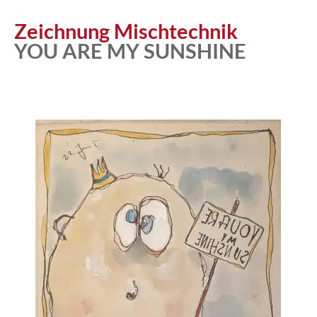
Atelier
Zeichnung Mischtechnik
YOU ARE MY SUNSHINE
Katalog
Vita
News
Kontakt
follow
me