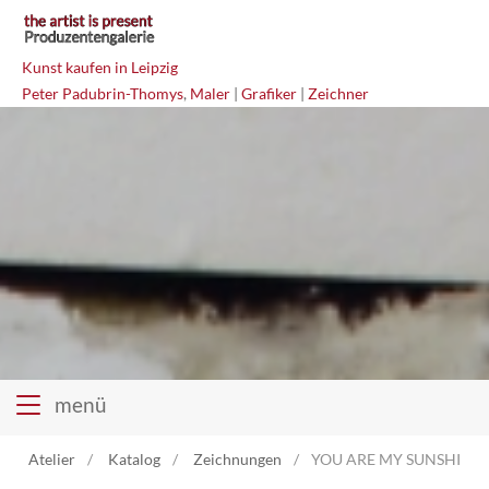
Kunst kaufen in Leipzig
Peter Padubrin-Thomys
,
Maler
|
Grafiker
|
Zeichner
menü
Atelier
Katalog
Zeichnungen
YOU ARE MY SUNSHINE M