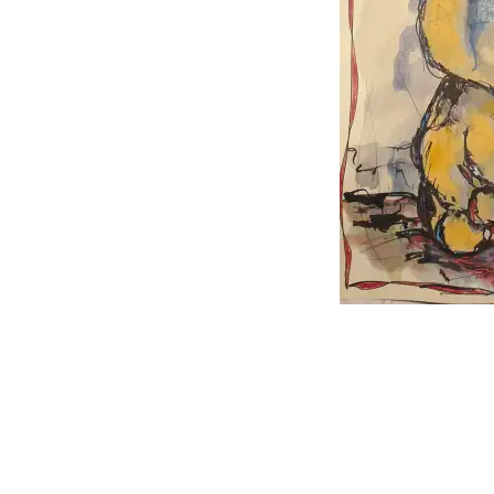
follow
me