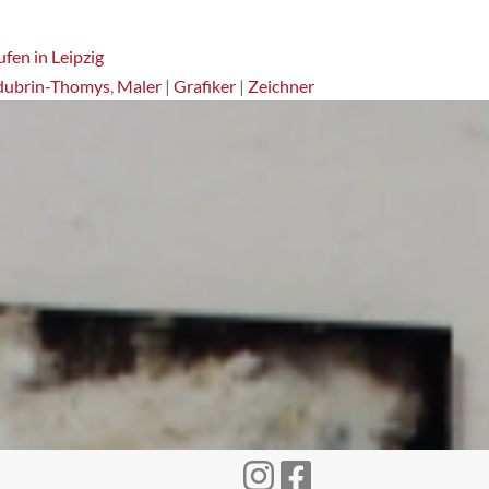
fen in Leipzig
dubrin-Thomys
,
Maler
|
Grafiker
|
Zeichner