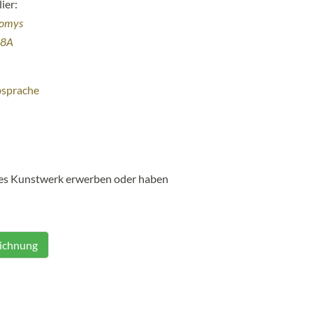
ier:
homys
38A
bsprache
ses Kunstwerk erwerben oder haben
eichnung