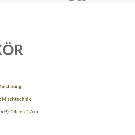
KÖR
Zeichnung
:
Mischtechnik
x B):
24cm x 17cm