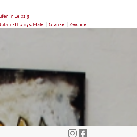
fen in Leipzig
dubrin-Thomys
,
Maler
|
Grafiker
|
Zeichner