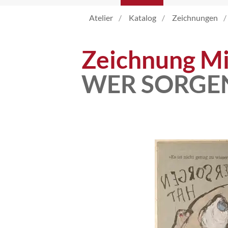
Atelier
Katalog
Zeichnungen
Katalog
Zeichnung Mi
Vita
WER SORGEN
News
Kontakt
follow
me