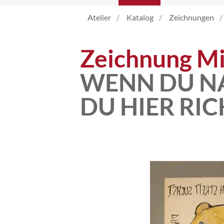
Atelier
Katalog
Zeichnungen
Katalog
Zeichnung Mi
Vita
WENN DU NA
DU HIER RIC
News
Kontakt
follow
me