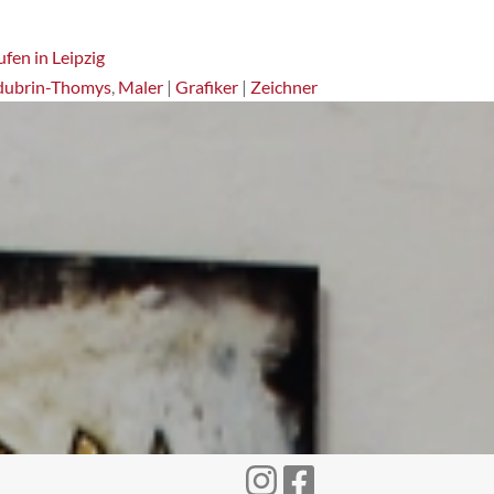
fen in Leipzig
dubrin-Thomys
,
Maler
|
Grafiker
|
Zeichner