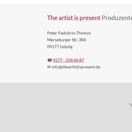
The artist is present
Produzente
Peter Padubrin-Thomys
Merseburger Str. 38A
04177 Leipzig
☎
0177 - 258 60 87
✉ info
@theartistispresent
.de
*