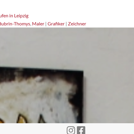
fen in Leipzig
dubrin-Thomys
,
Maler
|
Grafiker
|
Zeichner