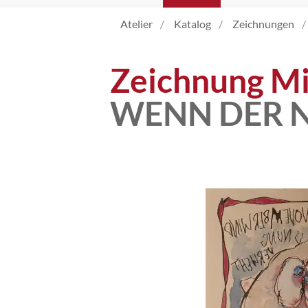
Atelier
Katalog
Zeichnungen
Katalog
Zeichnung Mi
Vita
WENN DER N
News
Kontakt
follow
me