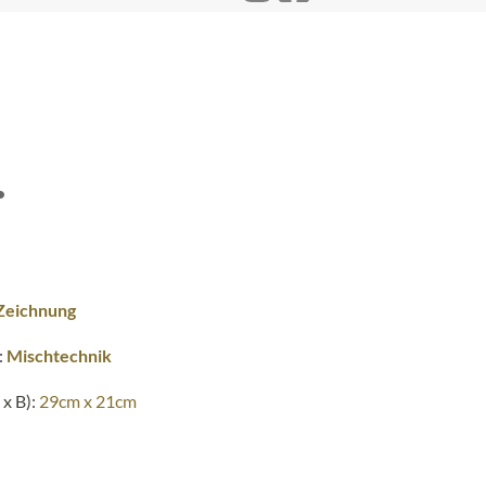
.
Zeichnung
:
Mischtechnik
x B):
29cm x 21cm