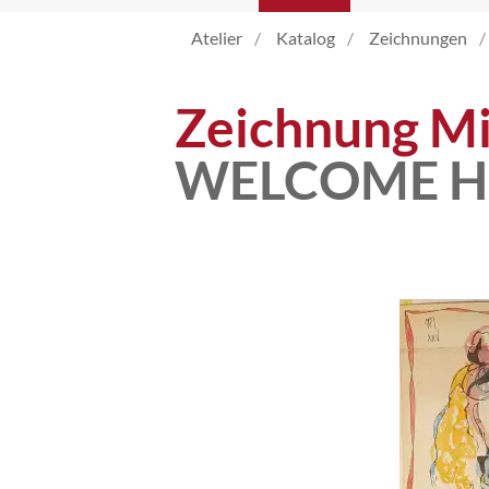
Atelier
Katalog
Zeichnungen
Katalog
Zeichnung Mi
Vita
WELCOME H
News
Kontakt
follow
me