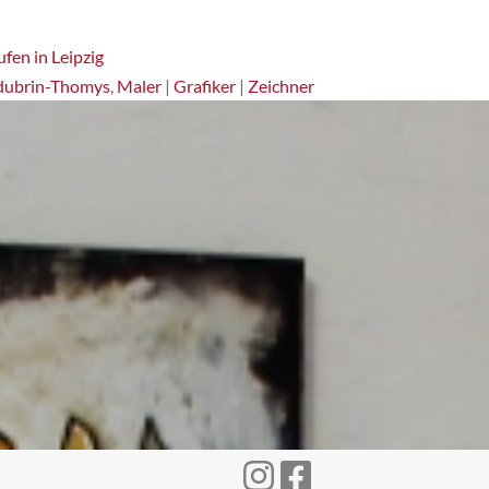
fen in Leipzig
dubrin-Thomys
,
Maler
|
Grafiker
|
Zeichner