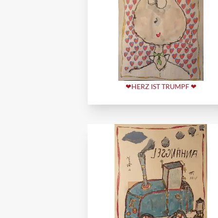
❤HERZ IST TRUMPF ❤