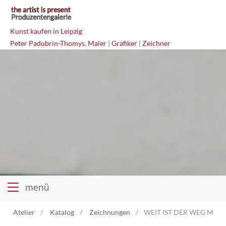
Kunst kaufen in Leipzig
Peter Padubrin-Thomys
,
Maler
|
Grafiker
|
Zeichner
menü
Atelier
Katalog
Zeichnungen
WEIT IST DER WEG Misch