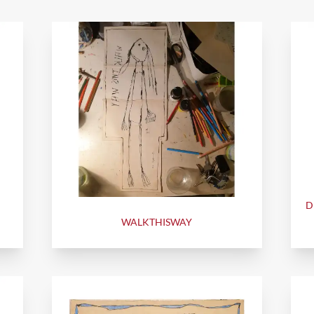
D
WALKTHISWAY