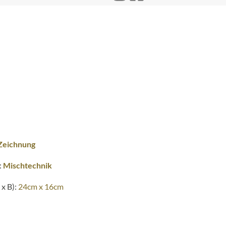
Zeichnung
:
Mischtechnik
x B):
24cm x 16cm