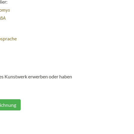
ier:
homys
38A
bsprache
ses Kunstwerk erwerben oder haben
eichnung