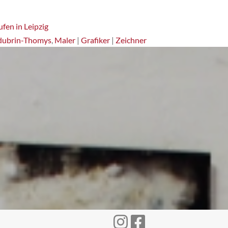
fen in Leipzig
dubrin-Thomys
,
Maler
|
Grafiker
|
Zeichner