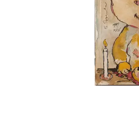
follow
me