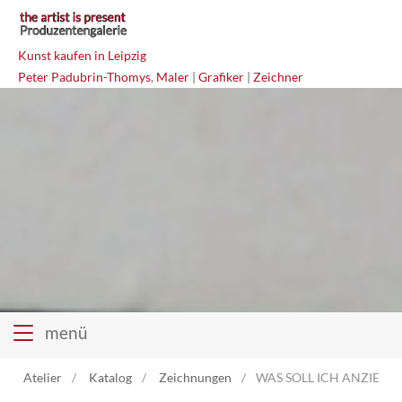
Kunst kaufen in Leipzig
Peter Padubrin-Thomys
,
Maler
|
Grafiker
|
Zeichner
menü
Atelier
Katalog
Zeichnungen
WAS SOLL ICH ANZIEHEN