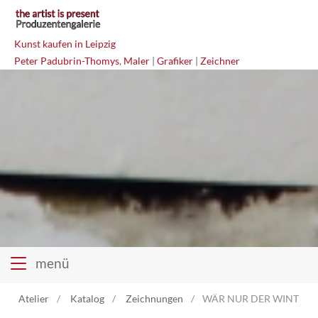
Kunst kaufen in Leipzig
Peter Padubrin-Thomys
,
Maler
|
Grafiker
|
Zeichner
menü
Atelier
Katalog
Zeichnungen
WÄR NUR DER WINTER ER