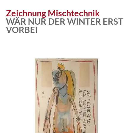
Atelier
Zeichnung Mischtechnik
WÄR NUR DER WINTER ERST
VORBEI
Katalog
Vita
News
Kontakt
follow