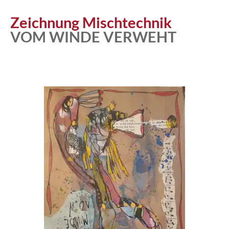
Atelier
Zeichnung Mischtechnik
VOM WINDE VERWEHT
Katalog
Vita
News
Kontakt
follow
me