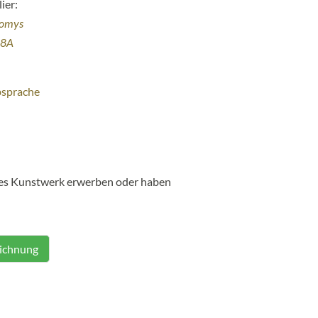
ier:
homys
38A
bsprache
ses Kunstwerk erwerben oder haben
eichnung