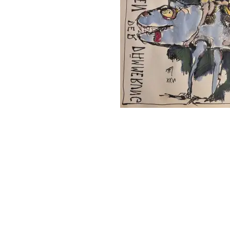
follow
me