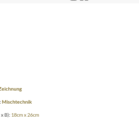
Zeichnung
:
Mischtechnik
x B):
18cm x 26cm