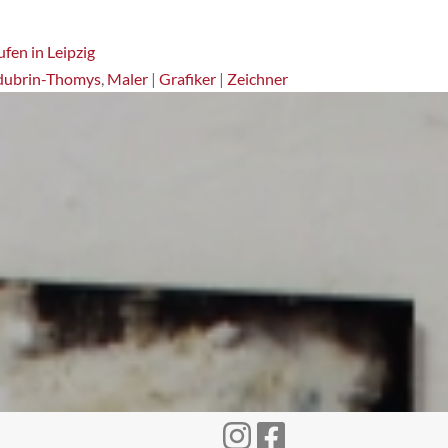
fen in Leipzig
dubrin-Thomys
,
Maler
|
Grafiker
|
Zeichner