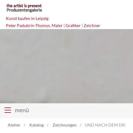
Kunst kaufen in Leipzig
Peter Padubrin-Thomys
,
Maler
|
Grafiker
|
Zeichner
menü
Atelier
Katalog
Zeichnungen
UND NACH DEM DRITTEN 