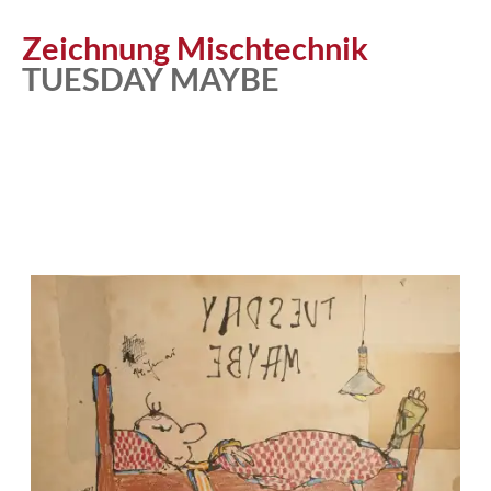
Atelier
Zeichnung Mischtechnik
TUESDAY MAYBE
Katalog
Vita
News
Kontakt
follow
me