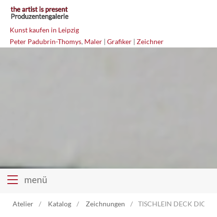
Kunst kaufen in Leipzig
Peter Padubrin-Thomys
,
Maler
|
Grafiker
|
Zeichner
menü
Atelier
Katalog
Zeichnungen
TISCHLEIN DECK DICH M