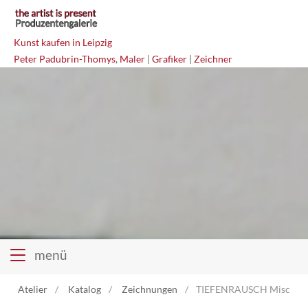
Kunst kaufen in Leipzig
Peter Padubrin-Thomys
,
Maler
|
Grafiker
|
Zeichner
menü
Atelier
Katalog
Zeichnungen
TIEFENRAUSCH Mischtec