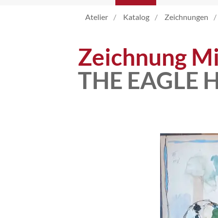
Atelier
Katalog
Zeichnungen
Katalog
Zeichnung Mi
Vita
THE EAGLE 
News
Kontakt
follow
me