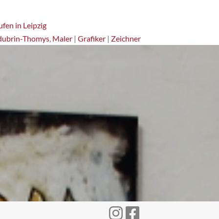
fen in Leipzig
dubrin-Thomys
,
Maler
|
Grafiker
|
Zeichner