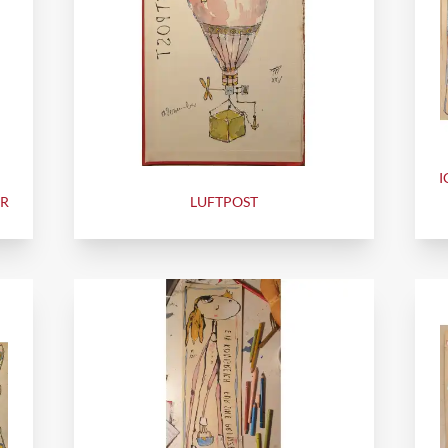
I
ER
LUFTPOST