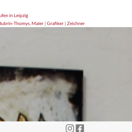
fen in Leipzig
dubrin-Thomys
,
Maler
|
Grafiker
|
Zeichner