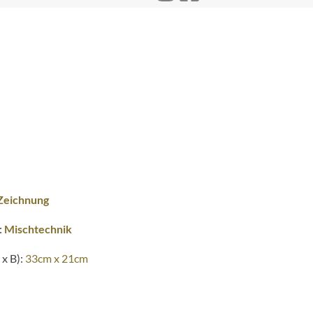
Zeichnung
:
Mischtechnik
x B):
33cm x 21cm