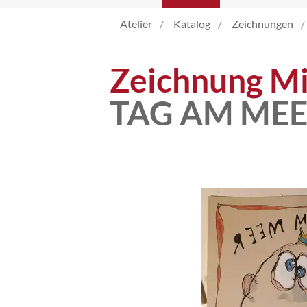
Atelier
Katalog
Zeichnungen
Katalog
Zeichnung Mi
Vita
TAG AM ME
News
Kontakt
follow
me