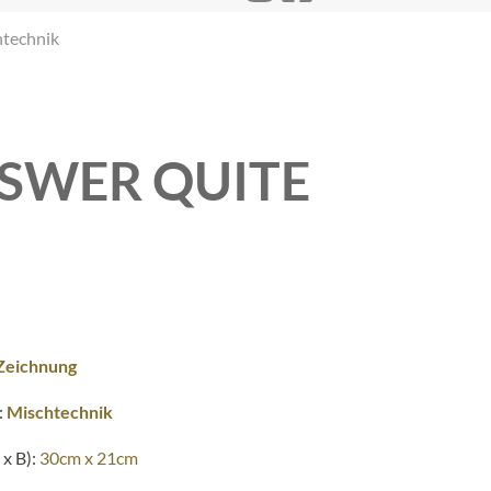
technik
SWER QUITE
Zeichnung
:
Mischtechnik
x B):
30cm x 21cm