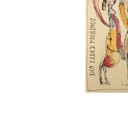
follow
me