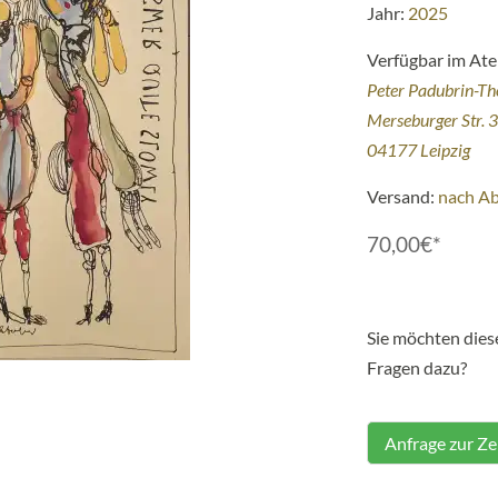
Jahr:
2025
Verfügbar im Atel
Peter Padubrin-T
Merseburger Str. 
04177 Leipzig
Versand:
nach A
70,00€*
Sie möchten die
Fragen dazu?
Anfrage zur Z