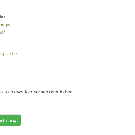
ier:
homys
38A
bsprache
ses Kunstwerk erwerben oder haben
eichnung