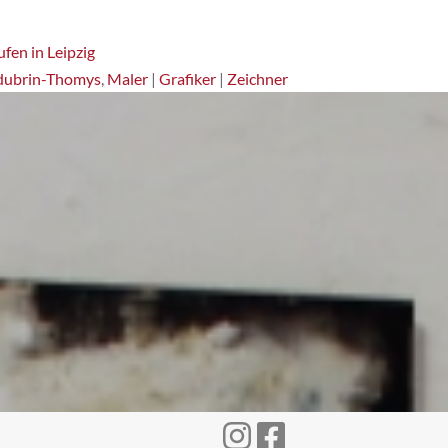
fen in Leipzig
dubrin-Thomys
,
Maler
|
Grafiker
|
Zeichner