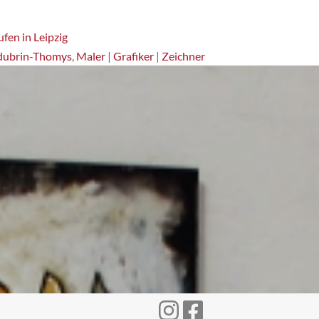
fen in Leipzig
dubrin-Thomys
,
Maler
|
Grafiker
|
Zeichner