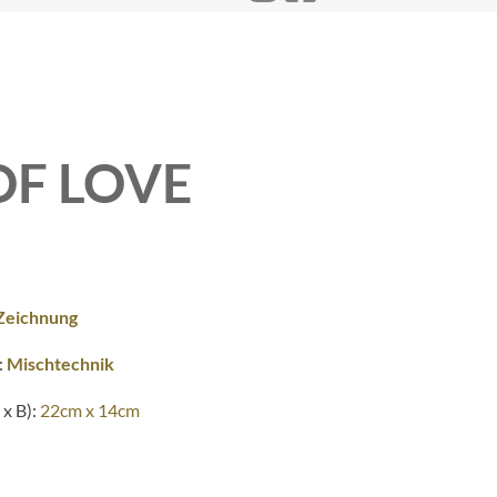
OF LOVE
Zeichnung
:
Mischtechnik
x B):
22cm x 14cm