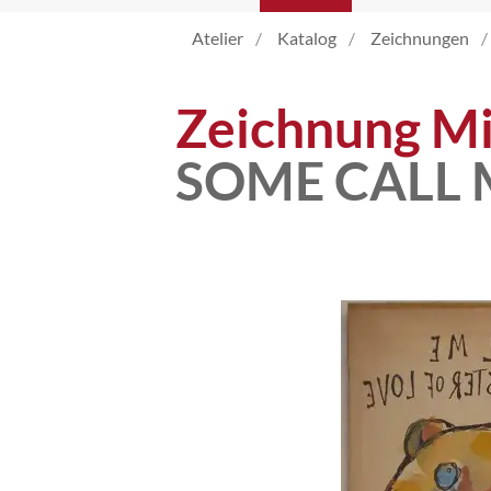
Atelier
Katalog
Zeichnungen
Katalog
Zeichnung Mi
Vita
SOME CALL 
News
Kontakt
follow
me