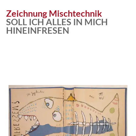
Atelier
Zeichnung Mischtechnik
SOLL ICH ALLES IN MICH
HINEINFRESEN
Katalog
Vita
News
Kontakt
follow