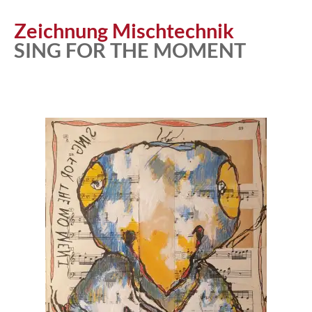
Atelier
Zeichnung Mischtechnik
SING FOR THE MOMENT
Katalog
Vita
News
Kontakt
follow