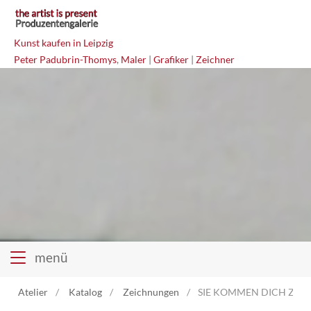
Kunst kaufen in Leipzig
Peter Padubrin-Thomys
,
Maler
|
Grafiker
|
Zeichner
menü
Atelier
Katalog
Zeichnungen
SIE KOMMEN DICH ZU HO