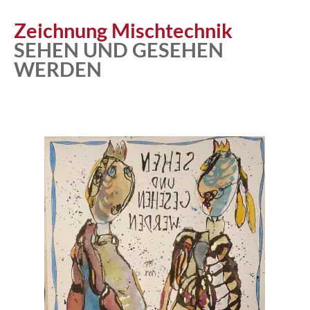
Atelier
Zeichnung Mischtechnik
SEHEN UND GESEHEN
WERDEN
Katalog
Vita
News
Kontakt
follow