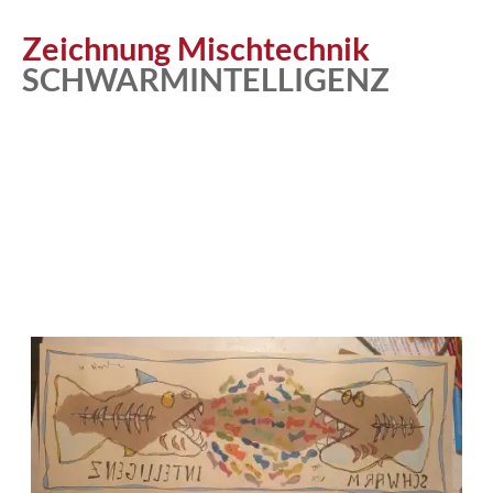
Atelier
Zeichnung Mischtechnik
SCHWARMINTELLIGENZ
Katalog
Vita
News
Kontakt
follow
me