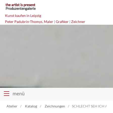
Kunst kaufen in Leipzig
Peter Padubrin-Thomys
,
Maler
|
Grafiker
|
Zeichner
menü
Atelier
Katalog
Zeichnungen
SCHLECHT SEH ICH AUS?...