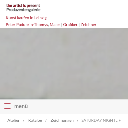
Kunst kaufen in Leipzig
Peter Padubrin-Thomys
,
Maler
|
Grafiker
|
Zeichner
menü
Atelier
Katalog
Zeichnungen
SATURDAY NIGHTLIFE Mi