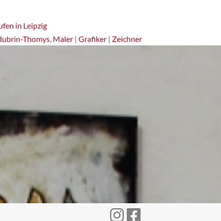
fen in Leipzig
dubrin-Thomys
,
Maler
|
Grafiker
|
Zeichner