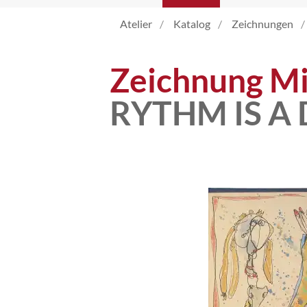
Atelier
Katalog
Zeichnungen
Katalog
Zeichnung Mi
Vita
RYTHM IS A
News
Kontakt
follow
me