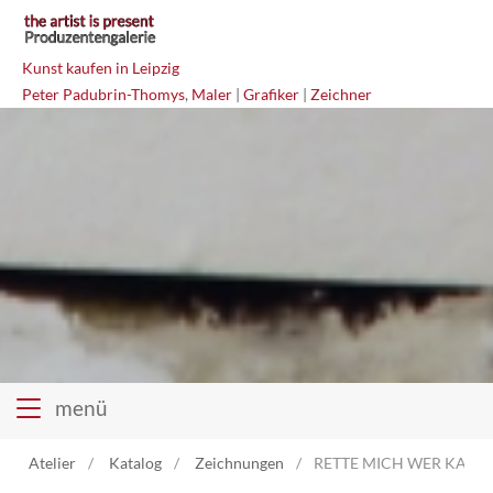
Kunst kaufen in Leipzig
Peter Padubrin-Thomys
,
Maler
|
Grafiker
|
Zeichner
menü
Atelier
Katalog
Zeichnungen
RETTE MICH WER KANN M