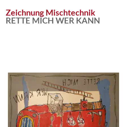
Atelier
Zeichnung Mischtechnik
RETTE MICH WER KANN
Katalog
Vita
News
Kontakt
follow