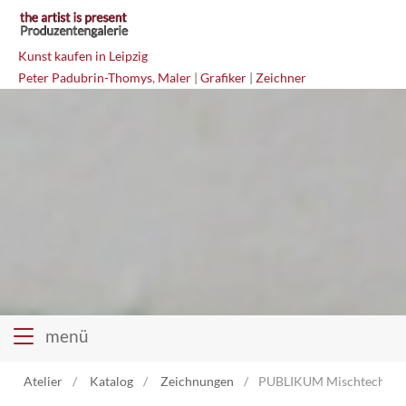
Kunst kaufen in Leipzig
Peter Padubrin-Thomys
,
Maler
|
Grafiker
|
Zeichner
menü
Atelier
Katalog
Zeichnungen
PUBLIKUM Mischtechnik