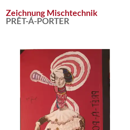
Zeichnung Mischtechnik
PRÊT-Á-PORTER
Atelier
Katalog
Vita
News