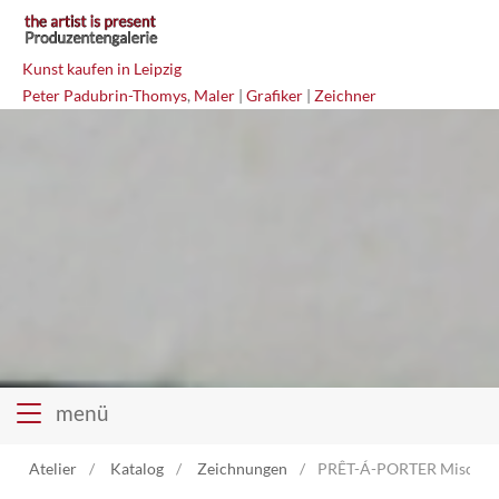
Kunst kaufen in Leipzig
Peter Padubrin-Thomys
,
Maler
|
Grafiker
|
Zeichner
menü
Atelier
Katalog
Zeichnungen
PRÊT-Á-PORTER Mischte