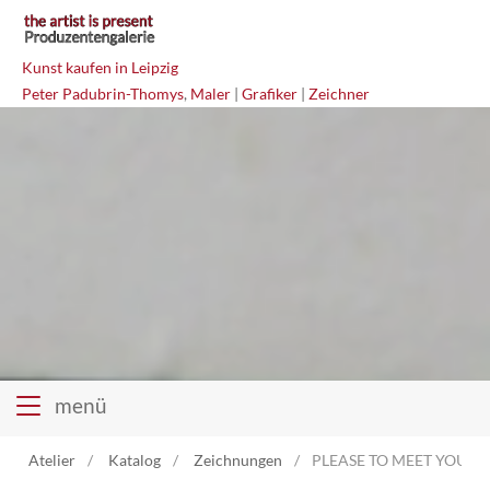
Kunst kaufen in Leipzig
Peter Padubrin-Thomys
,
Maler
|
Grafiker
|
Zeichner
menü
Atelier
Katalog
Zeichnungen
PLEASE TO MEET YOU HO