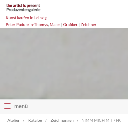
Kunst kaufen in Leipzig
Peter Padubrin-Thomys
,
Maler
|
Grafiker
|
Zeichner
menü
Atelier
Katalog
Zeichnungen
NIMM MICH MIT / HOHL 