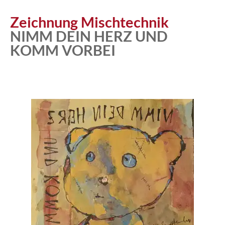
Atelier
Zeichnung Mischtechnik
NIMM DEIN HERZ UND
KOMM VORBEI
Katalog
Vita
News
Kontakt
follow