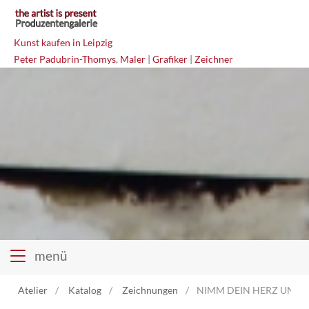
Kunst kaufen in Leipzig
Peter Padubrin-Thomys
,
Maler
|
Grafiker
|
Zeichner
menü
Atelier
Katalog
Zeichnungen
NIMM DEIN HERZ UND K