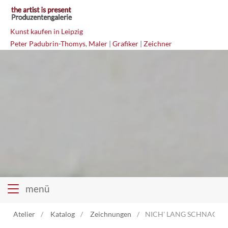
Kunst kaufen in Leipzig
Peter Padubrin-Thomys
,
Maler
|
Grafiker
|
Zeichner
menü
Atelier
Katalog
Zeichnungen
NICH' LANG SCHNACKEN 