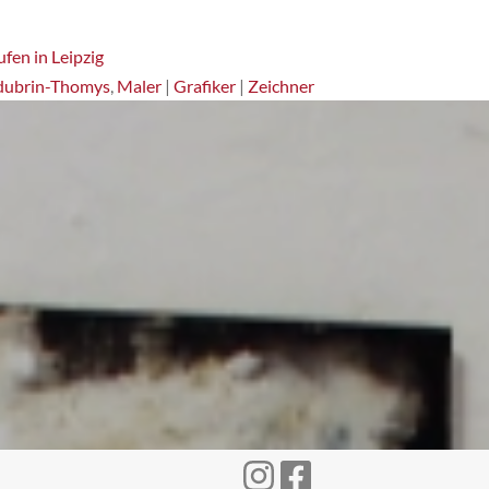
fen in Leipzig
dubrin-Thomys
,
Maler
|
Grafiker
|
Zeichner