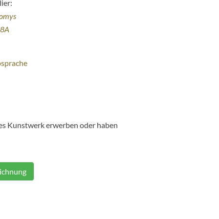
ier:
homys
38A
bsprache
ses Kunstwerk erwerben oder haben
eichnung