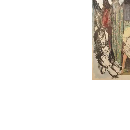
follow
me