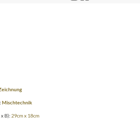
Zeichnung
:
Mischtechnik
x B):
29cm x 18cm