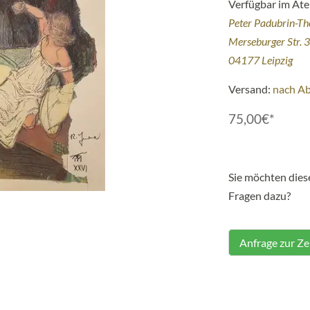
Verfügbar im Atel
Peter Padubrin-T
Merseburger Str. 
04177 Leipzig
Versand:
nach A
75,00€*
Sie möchten die
Fragen dazu?
Anfrage zur Z