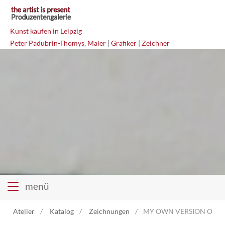
Kunst kaufen in Leipzig
Peter Padubrin-Thomys
,
Maler
|
Grafiker
|
Zeichner
menü
Atelier
Katalog
Zeichnungen
MY OWN VERSION OF YO