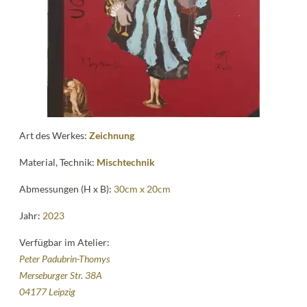
Kontakt
follow
me
Art des Werkes:
Zeichnung
Material, Technik:
Mischtechnik
Abmessungen (H x B):
30cm x 20cm
Jahr:
2023
Verfügbar im Atelier:
Peter Padubrin-Thomys
Merseburger Str. 38A
04177 Leipzig