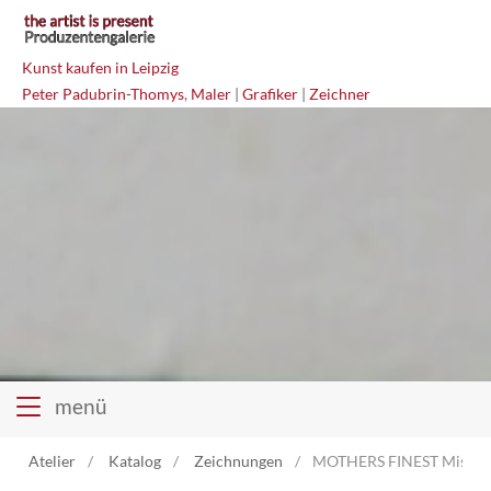
Kunst kaufen in Leipzig
Peter Padubrin-Thomys
,
Maler
|
Grafiker
|
Zeichner
menü
Atelier
Katalog
Zeichnungen
MOTHERS FINEST Mischt