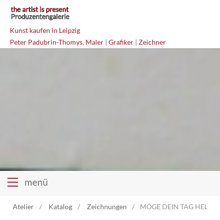
Kunst kaufen in Leipzig
Peter Padubrin-Thomys
,
Maler
|
Grafiker
|
Zeichner
menü
Atelier
Katalog
Zeichnungen
MÖGE DEIN TAG HELL SEI