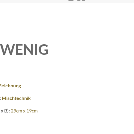
..WENIG
Zeichnung
:
Mischtechnik
x B):
29cm x 19cm