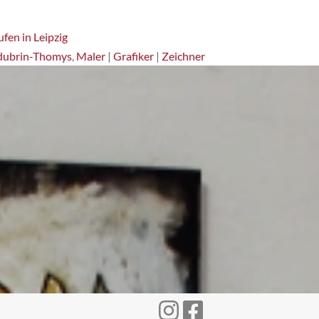
fen in Leipzig
dubrin-Thomys
,
Maler
|
Grafiker
|
Zeichner