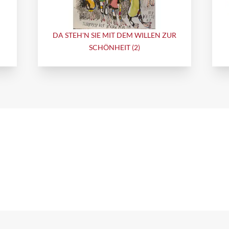
DA STEH'N SIE MIT DEM WILLEN ZUR
SCHÖNHEIT (2)