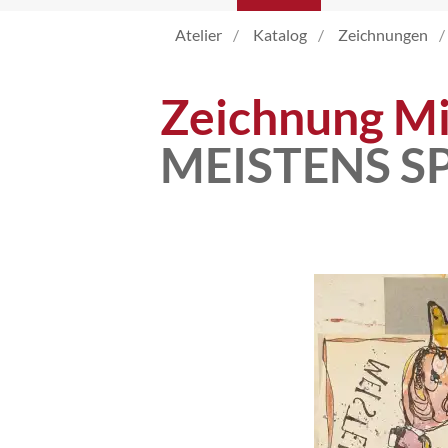
Atelier
Katalog
Zeichnungen
Katalog
Zeichnung Mi
Vita
MEISTENS S
News
Kontakt
follow
me