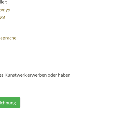
ier:
homys
38A
bsprache
ses Kunstwerk erwerben oder haben
eichnung