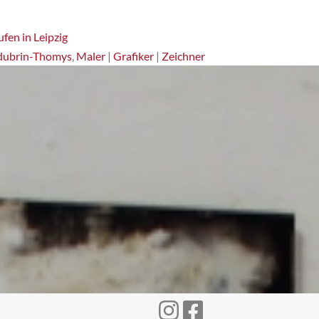
fen in Leipzig
dubrin-Thomys
,
Maler
|
Grafiker
|
Zeichner