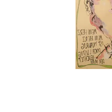
follow
me