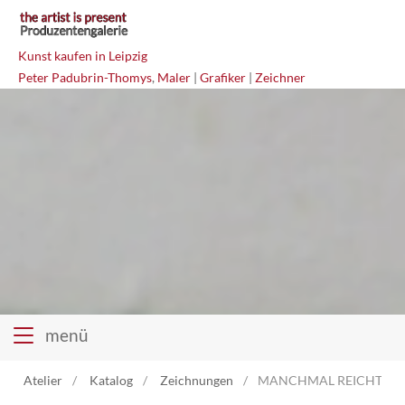
Kunst kaufen in Leipzig
Peter Padubrin-Thomys
,
Maler
|
Grafiker
|
Zeichner
menü
Atelier
Katalog
Zeichnungen
MANCHMAL REICHT BEGE