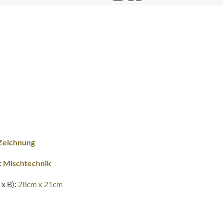
Zeichnung
:
Mischtechnik
x B):
28cm x 21cm