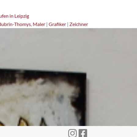
fen in Leipzig
dubrin-Thomys
,
Maler
|
Grafiker
|
Zeichner