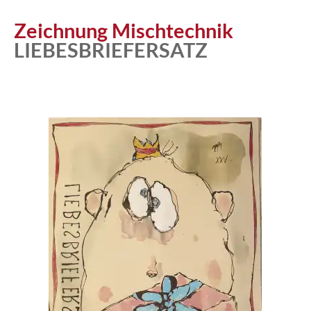
Atelier
Zeichnung Mischtechnik
LIEBESBRIEFERSATZ
Katalog
Vita
News
Kontakt
follow
me